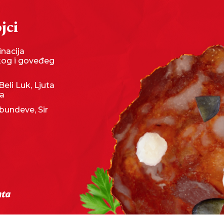
jci
nacija
kog i goveđeg
Beli Luk, Ljuta
ka
undeve, Sir