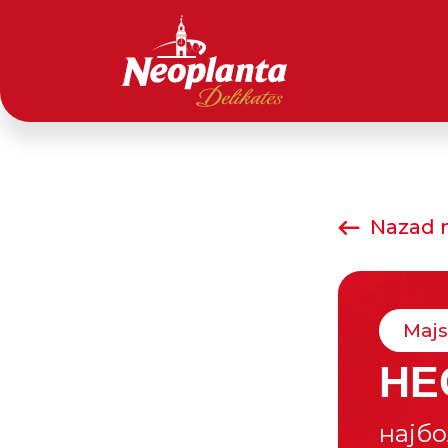
Nazad n
Majs
НЕ
најбо