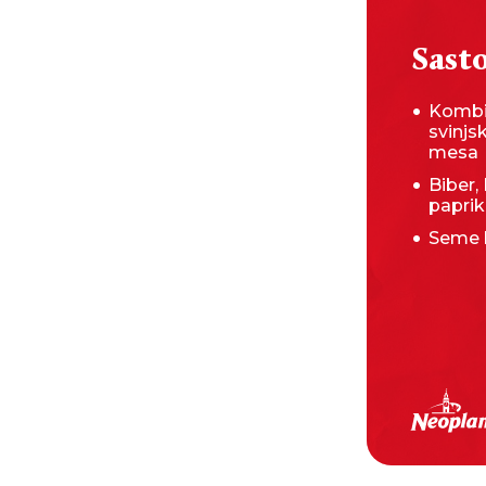
Sasto
Kombi
svinjs
mesa
Biber, 
papri
Seme b