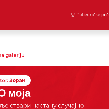
Pobedničke prič
a galeriju
tor:
Зоран
О моја
ље ствари настану случајно