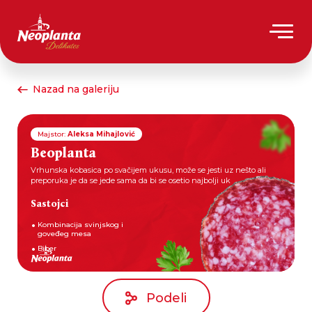
Nazad na galeriju
Majstor:
Aleksa Mihajlović
Beoplanta
Vrhunska kobasica po svačijem ukusu, može se jesti uz nešto ali
preporuka je da se jede sama da bi se osetio najbolji uk
Sastojci
Kombinacija svinjskog i
goveđeg mesa
Biber
Podeli