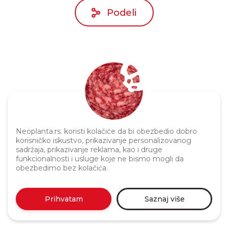
Podeli
Neoplanta.rs. koristi kolačiće da bi obezbedio dobro
Politika privatnosti
korisničko iskustvo, prikazivanje personalizovanog
sadržaja, prikazivanje reklama, kao i druge
funkcionalnosti i usluge koje ne bismo mogli da
obezbedimo bez kolačića.
Prihvatam
Saznaj više