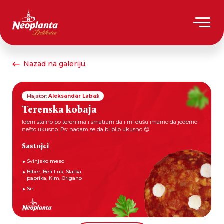
Nazad na galeriju
Majstor:
Aleksandar Labaš
Terenska kobaja
Idem stalno po terenima i smatram da i mi dušu imamo da jedemo
nešto ukusno. Ps: nadam se da bi bilo ukusno 😊
Sastojci
Svinjsko meso
Biber, Beli Luk, Slatka
paprika, Kim, Origano
Sir