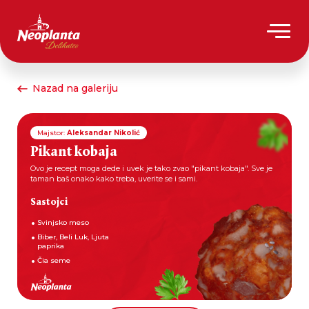
Nazad na galeriju
Majstor:
Aleksandar Nikolić
Pikant kobaja
Ovo je recept moga dede i uvek je tako zvao "pikant kobaja". Sve je
taman baš onako kako treba, uverite se i sami.
Sastojci
Svinjsko meso
Biber, Beli Luk, Ljuta
paprika
Čia seme