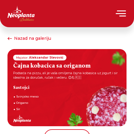
Nazad na galeriju
Majstor:
Aleksandar Stevović
Čajna kobacica sa origanom
Podseća na pizzu, ali je vaša omiljena čajna kobasica uz jogurt i sir
idealna za doručak, ručak i večeru. 😊💪🇷🇸
Sastojci
Svinjsko meso
Origano
Sir