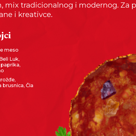
m, mix tradicionalnog i modernog. Za 
ne i kreativce.
jci
e meso
Beli Luk,
 paprika,
no
rožđe,
 brusnica, Čia