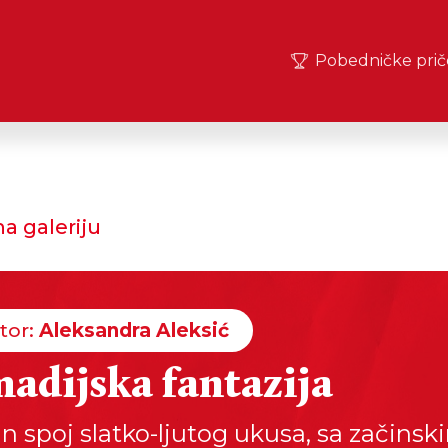
Pobedničke prič
a galeriju
tor:
Aleksandra Aleksić
adijska fantazija
an spoj slatko-ljutog ukusa, sa začinsk