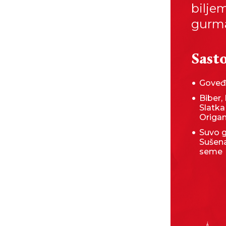
bilje
gurma
Sasto
Goveđ
Biber, 
Slatka
Origa
Suvo g
Sušena
seme