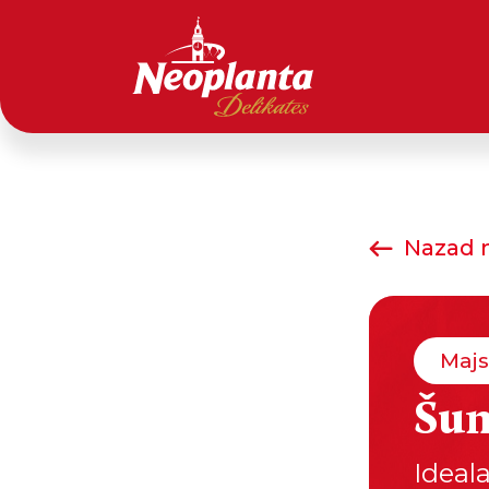
Nazad n
Majs
Šum
Ideal