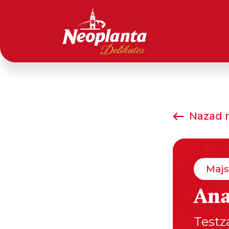
Nazad n
Majs
An
Testz