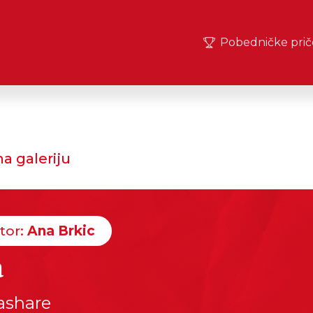
Pobedničke prič
a galeriju
tor:
Ana Brkic
a
ashare