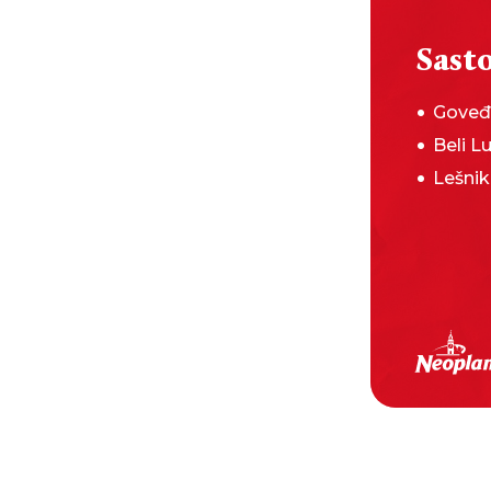
Sasto
Goveđ
Beli L
Lešnik