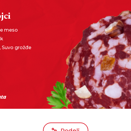
jci
e meso
uk
, Suvo grožđe
Podeli