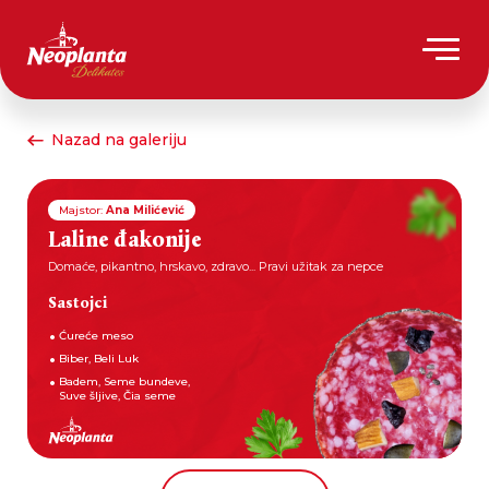
Nazad na galeriju
Majstor:
Ana Milićević
Laline đakonije
Domaće, pikantno, hrskavo, zdravo... Pravi užitak za nepce
Sastojci
Ćureće meso
Biber, Beli Luk
Badem, Seme bundeve,
Suve šljive, Čia seme