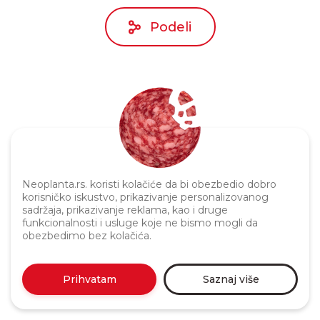
Podeli
Neoplanta.rs. koristi kolačiće da bi obezbedio dobro
Politika privatnosti
korisničko iskustvo, prikazivanje personalizovanog
sadržaja, prikazivanje reklama, kao i druge
funkcionalnosti i usluge koje ne bismo mogli da
obezbedimo bez kolačića.
Prihvatam
Saznaj više