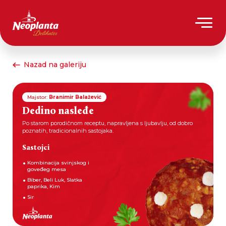
Nazad na galeriju
Majstor:
Branimir Balažević
Dedino nasleđe
Po starom porodičnom receptu, napravljena s ljubavlju, od dobro
poznatih, tradicionalnih sastojaka.
Sastojci
Kombinacija svinjskog i
goveđeg mesa
Biber, Beli Luk, Slatka
paprika, Kim
Sir