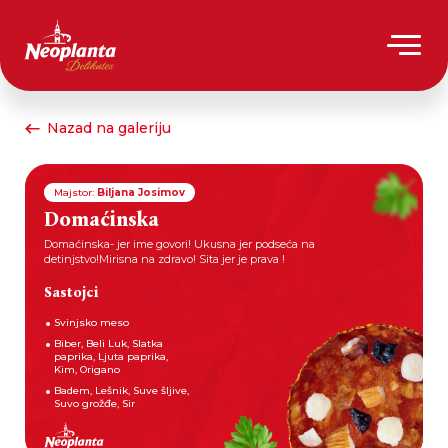
Nazad na galeriju
Majstor:
Biljana Josimov
Domaćinska
Domaćinska- jer ime govori! Ukusna jer podseća na
detinjstvo!Mirisna na zdravo! Sita jer je prava !
Sastojci
Svinjsko meso
Biber, Beli Luk, Slatka
paprika, Ljuta paprika,
Kim, Origano
Badem, Lešnik, Suve šljive,
Suvo grožđe, Sir