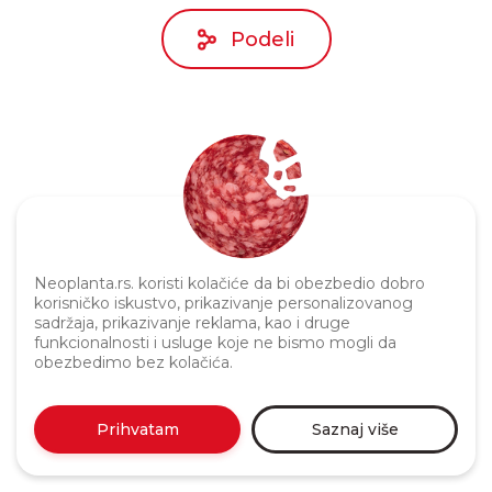
Podeli
Neoplanta.rs. koristi kolačiće da bi obezbedio dobro
Politika privatnosti
korisničko iskustvo, prikazivanje personalizovanog
sadržaja, prikazivanje reklama, kao i druge
funkcionalnosti i usluge koje ne bismo mogli da
obezbedimo bez kolačića.
Prihvatam
Saznaj više