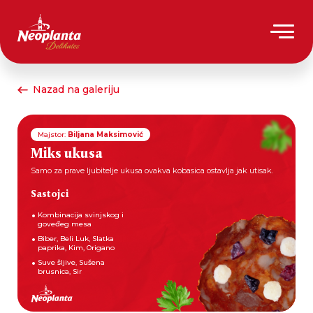
Nazad na galeriju
Majstor:
Biljana Maksimović
Miks ukusa
Samo za prave ljubitelje ukusa ovakva kobasica ostavlja jak utisak.
Sastojci
Kombinacija svinjskog i
goveđeg mesa
Biber, Beli Luk, Slatka
paprika, Kim, Origano
Suve šljive, Sušena
brusnica, Sir