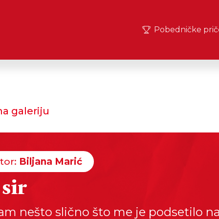
Pobedničke prič
a galeriju
tor:
Biljana Marić
 sir
sam nešto slično što me je podsetilo n