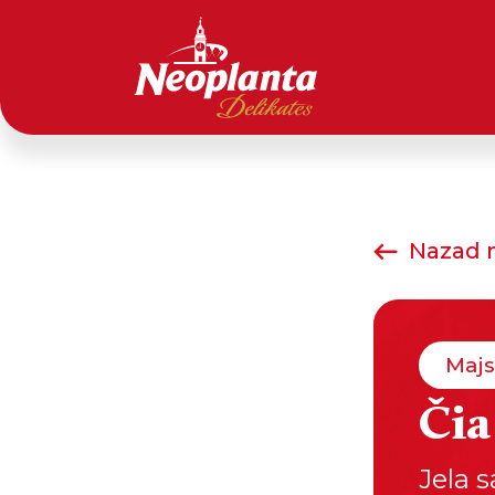
Nazad n
Majs
Čia
Jela 