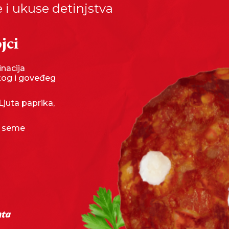
e i ukuse detinjstva
jci
nacija
kog i goveđeg
 Ljuta paprika,
ia seme