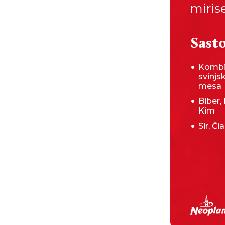
miris
Sasto
Kombi
svinjs
mesa
Biber,
Kim
Sir, Č