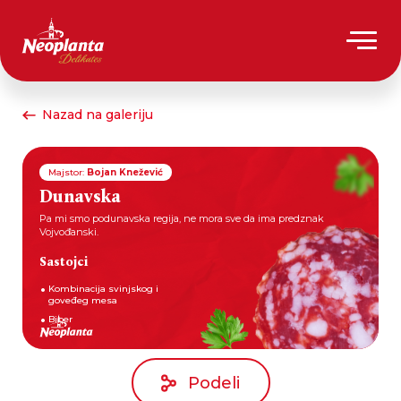
Nazad na galeriju
Majstor:
Bojan Knežević
Dunavska
Pa mi smo podunavska regija, ne mora sve da ima predznak
Vojvođanski.
Sastojci
Kombinacija svinjskog i
goveđeg mesa
Biber
Podeli