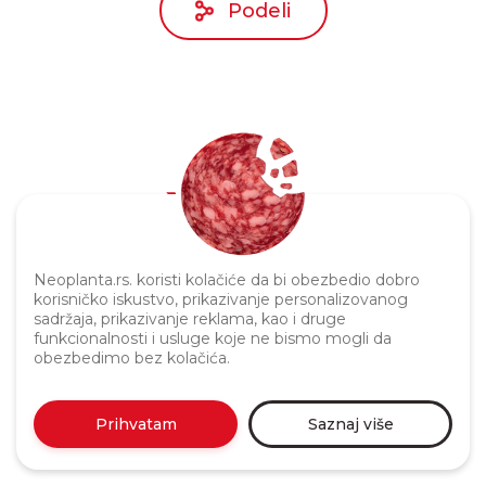
Podeli
Politika privatnosti
Neoplanta.rs. koristi kolačiće da bi obezbedio dobro
korisničko iskustvo, prikazivanje personalizovanog
sadržaja, prikazivanje reklama, kao i druge
funkcionalnosti i usluge koje ne bismo mogli da
obezbedimo bez kolačića.
Prihvatam
Saznaj više