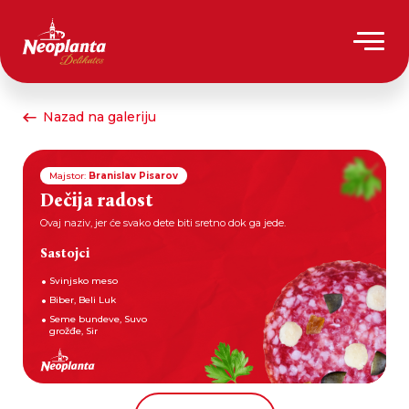
Nazad na galeriju
Majstor:
Branislav Pisarov
Dečija radost
Ovaj naziv, jer će svako dete biti sretno dok ga jede.
Sastojci
Svinjsko meso
Biber, Beli Luk
Seme bundeve, Suvo
grožđe, Sir