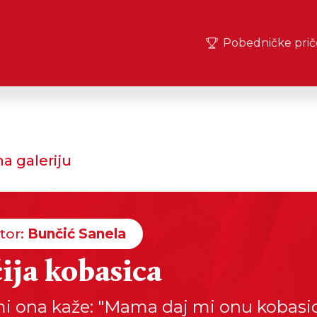
Pobedničke prič
a galeriju
tor:
Bunčić Sanela
ija kobasica
i ona kaže: "Mama daj mi onu kobasic