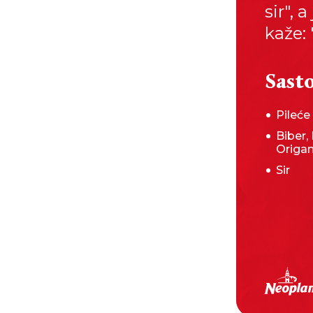
sir", 
kaže: 
Sasto
Pileć
Biber, 
Origa
Sir