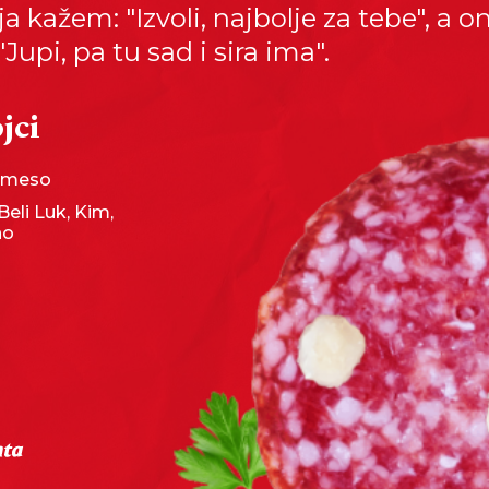
a ja kažem: "Izvoli, najbolje za tebe", a o
"Jupi, pa tu sad i sira ima".
jci
e meso
Beli Luk, Kim,
no