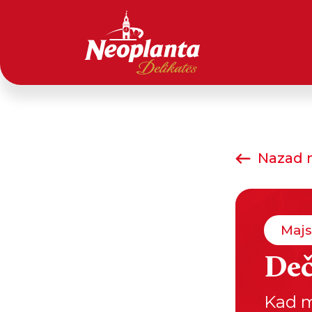
Nazad n
Majs
Deč
Kad m