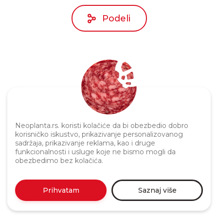
Podeli
Neoplanta.rs. koristi kolačiće da bi obezbedio dobro
Politika privatnosti
korisničko iskustvo, prikazivanje personalizovanog
sadržaja, prikazivanje reklama, kao i druge
funkcionalnosti i usluge koje ne bismo mogli da
obezbedimo bez kolačića.
Prihvatam
Saznaj više