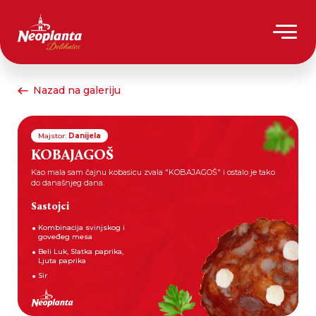
Nazad na galeriju
Majstor:
Danijela
KOBAJAGOŠ
Kao mala sam čajnu kobasicu zvala "KOBAJAGOŠ" i ostalo je tako
do današnjeg dana.
Sastojci
Kombinacija svinjskog i
goveđeg mesa
Beli Luk, Slatka paprika,
Ljuta paprika
Sir