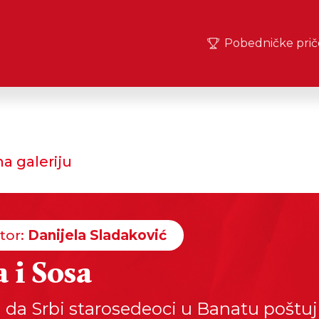
Pobedničke prič
a galeriju
tor:
Danijela Sladaković
a i Sosa
 da Srbi starosedeoci u Banatu poštu