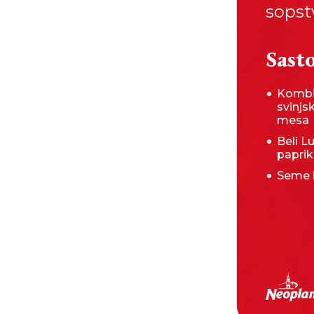
sopstv
Sasto
Kombi
svinjs
mesa
Beli L
papri
Seme 