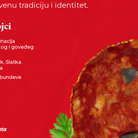
enu tradiciju i identitet.
jci
nacija
kog i goveđeg
uk, Slatka
ka
bundeve