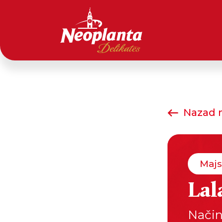
Nazad n
Majs
Lal
Način