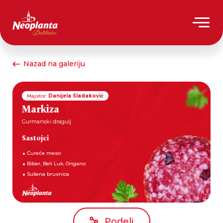
Nazad na galeriju
Majstor:
Danijela Sladaković
Markiza
Gurmanski dragulj
Sastojci
Ćureće meso
Biber, Beli Luk, Origano
Sušena brusnica
Podeli