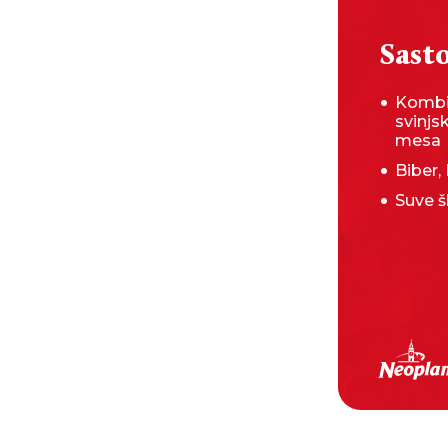
Sasto
Kombi
svinjs
mesa
Biber,
Suve šl