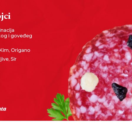
jci
nacija
kog i goveđeg
 Kim, Origano
jive, Sir