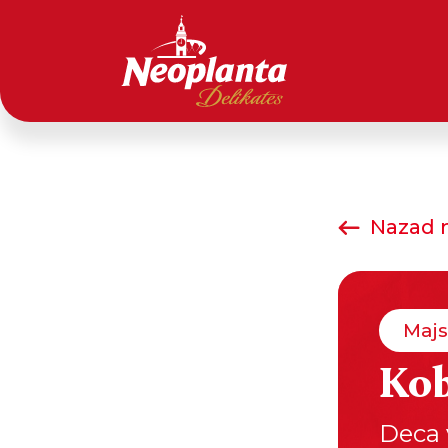
Nazad n
Majs
Kob
Deca 