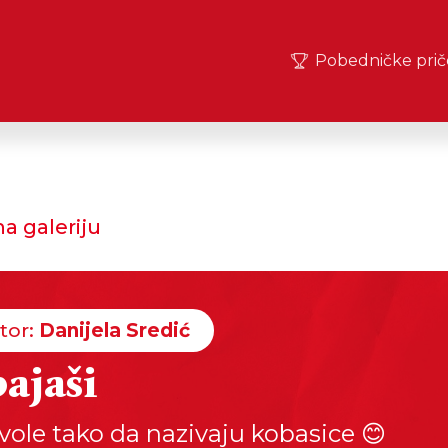
Pobedničke prič
a galeriju
tor:
Danijela Sredić
ajaši
vole tako da nazivaju kobasice 😊