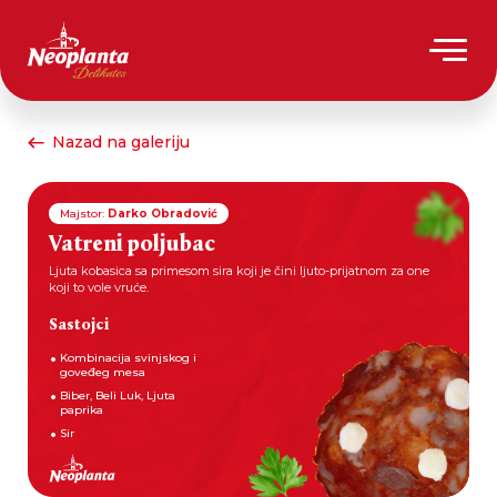
Nazad na galeriju
Majstor:
Darko Obradović
Vatreni poljubac
Ljuta kobasica sa primesom sira koji je čini ljuto-prijatnom za one
koji to vole vruće.
Sastojci
Kombinacija svinjskog i
goveđeg mesa
Biber, Beli Luk, Ljuta
paprika
Sir