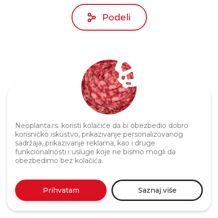
Podeli
Neoplanta.rs. koristi kolačiće da bi obezbedio dobro
Politika privatnosti
korisničko iskustvo, prikazivanje personalizovanog
sadržaja, prikazivanje reklama, kao i druge
funkcionalnosti i usluge koje ne bismo mogli da
obezbedimo bez kolačića.
Prihvatam
Saznaj više