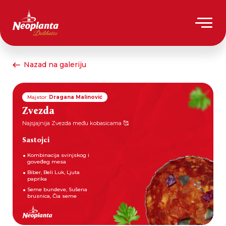
Nazad na galeriju
Majstor:
Dragana Malinović
Zvezda
Najsjajnija Zvezda među kobasicama 🥰
Sastojci
Kombinacija svinjskog i
goveđeg mesa
Biber, Beli Luk, Ljuta
paprika
Seme bundeve, Sušena
brusnica, Čia seme