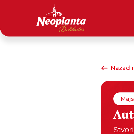
Nazad n
Majs
Aut
Stvori