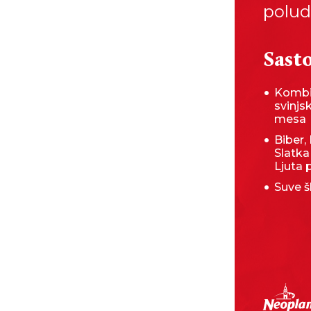
polud
Sasto
Kombi
svinjs
mesa
Biber, 
Slatka
Ljuta 
Suve šl