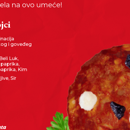
ela na ovo umeće!
jci
nacija
kog i goveđeg
Beli Luk,
 paprika,
paprika, Kim
jive, Sir