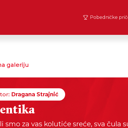
Pobedničke prič
a galeriju
tor:
Dragana Strajnić
entika
li smo za vas kolutiće sreće, sva čula s