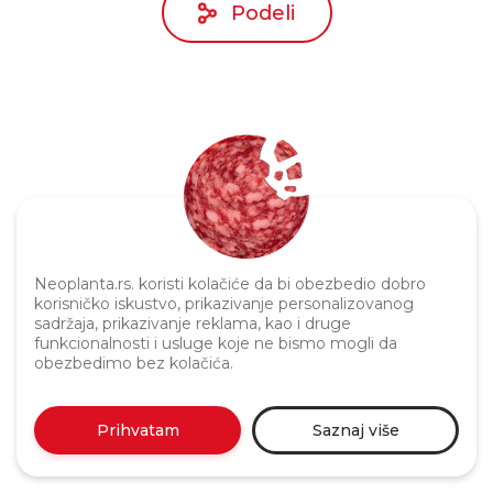
Podeli
Politika privatnosti
Neoplanta.rs. koristi kolačiće da bi obezbedio dobro
korisničko iskustvo, prikazivanje personalizovanog
sadržaja, prikazivanje reklama, kao i druge
funkcionalnosti i usluge koje ne bismo mogli da
obezbedimo bez kolačića.
Prihvatam
Saznaj više