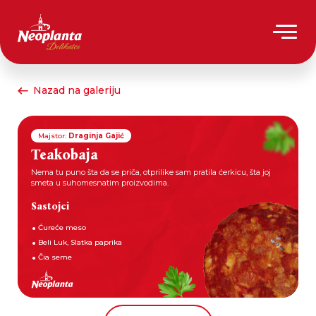
Nazad na galeriju
Majstor:
Draginja Gajić
Teakobaja
Nema tu puno šta da se priča, otprilike sam pratila ćerkicu, šta joj
smeta u suhomesnatim proizvodima.
Sastojci
Ćureće meso
Beli Luk, Slatka paprika
Čia seme