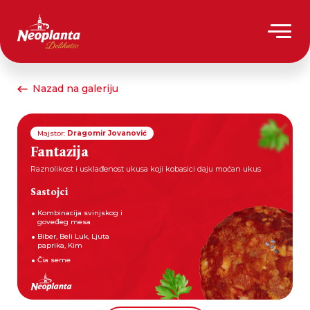
Nazad na galeriju
Majstor:
Dragomir Jovanović
Fantazija
Raznolikost i usklađenost ukusa koji kobasici daju moćan ukus
Sastojci
Kombinacija svinjskog i
goveđeg mesa
Biber, Beli Luk, Ljuta
paprika, Kim
Čia seme