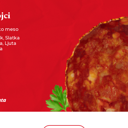
jci
sko meso
uk, Slatka
a, Ljuta
ka