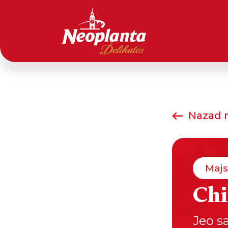
Nazad n
Majs
Chi
Jeo s