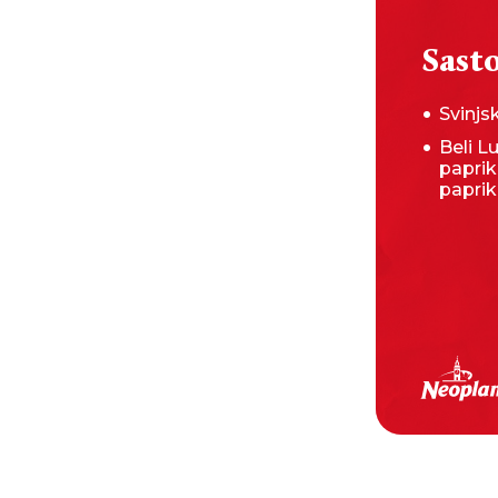
Sasto
Svinj
Beli L
paprik
papri