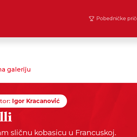
Pobedničke prič
a galeriju
tor:
Igor Kracanović
lli
am sličnu kobasicu u Francuskoj.