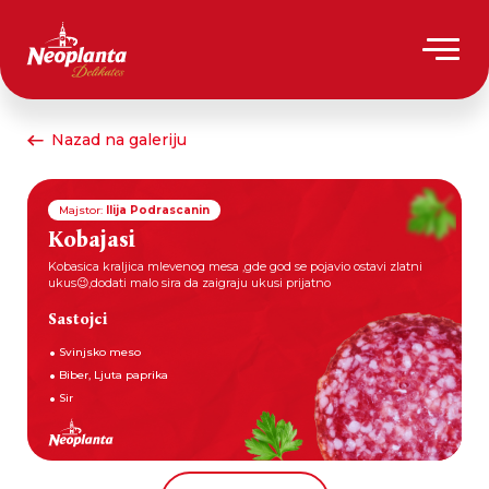
Nazad na galeriju
Majstor:
Ilija Podrascanin
Kobajasi
Kobasica kraljica mlevenog mesa ,gde god se pojavio ostavi zlatni
ukus😉,dodati malo sira da zaigraju ukusi prijatno
Sastojci
Svinjsko meso
Biber, Ljuta paprika
Sir