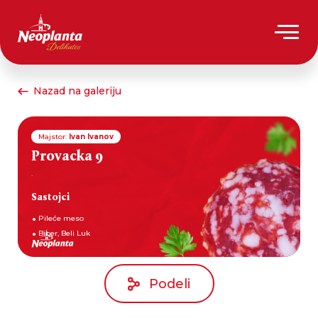
Nazad na galeriju
Majstor:
Ivan Ivanov
Provacka 9
.
Sastojci
Pileće meso
Biber, Beli Luk
Podeli