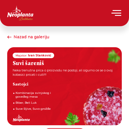
Nazad na galeriju
Majstor:
Ivan Stanković
Suvi šareniš
Neka trenutna prica o proizvodu ne postoji, ali sigurno ce se o ovoj
kobasici pricati i cuti!!!
Sastojci
Kombinacija svinjskog i
goveđeg mesa
Biber, Beli Luk
Suve šljive, Suvo grožđe