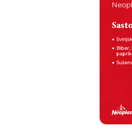
Neopl
Sasto
Svinj
Biber, 
papri
Sušena