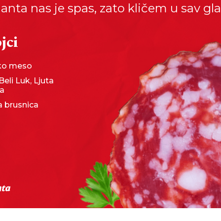
anta nas je spas, zato kličem u sav gla
jci
sko meso
Beli Luk, Ljuta
ka
 brusnica