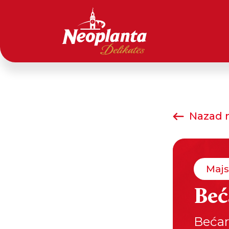
Nazad n
Majs
Beć
Bećar