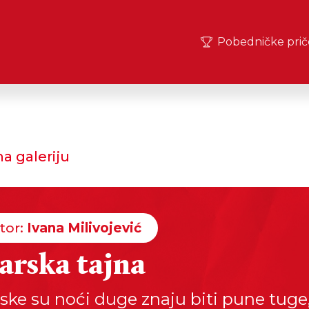
Pobedničke prič
a galeriju
tor:
Ivana Milivojević
arska tajna
ske su noći duge znaju biti pune tuge