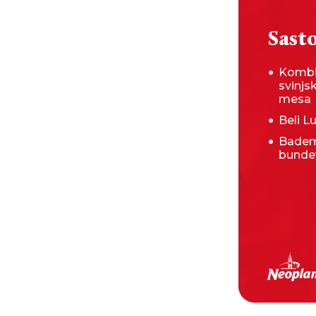
Sasto
Kombi
svinjs
mesa
Beli L
Badem
bunde