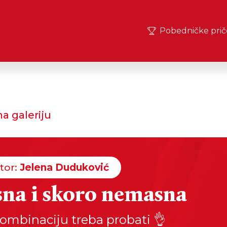
Pobedničke prič
a galeriju
tor:
Jelena Duduković
sna i skoro nemasna
ombinaciju treba probati 👌