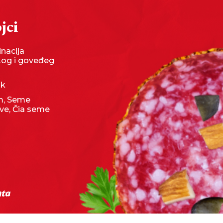
jci
nacija
kog i goveđeg
uk
, Seme
ve, Čia seme