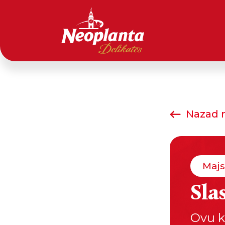
Nazad n
Majs
Sla
Ovu k