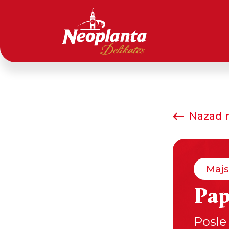
Nazad n
Majs
Pap
Posle