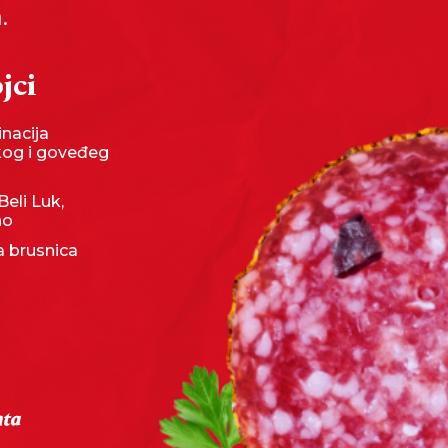
.
jci
nacija
kog i goveđeg
Beli Luk,
no
 brusnica