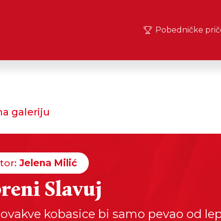
Pobedničke prič
a galeriju
tor:
Jelena Milić
reni Slavuj
 ovakve kobasice bi samo pevao od le