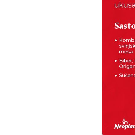
ukusa
Sasto
Kombi
svinjs
mesa
Biber, 
Origa
Sušena