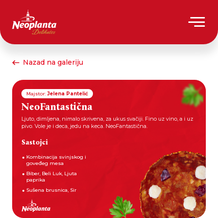
Nazad na galeriju
Majstor:
Jelena Pantelić
NeoFantastična
Ljuto, dimljena, nimalo skrivena, za ukus svačiji. Fino uz vino, a i uz
pivo. Vole je i deca, jedu na keca. NeoFantastična.
Sastojci
Kombinacija svinjskog i
goveđeg mesa
Biber, Beli Luk, Ljuta
paprika
Sušena brusnica, Sir