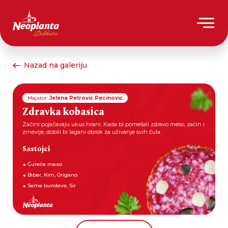
Nazad na galeriju
Majstor:
Jelena Petrović Pecinović
Zdravka kobasica
Začini pojačavaju ukus hrani. Kada bi pomešali zdravo meso, začin i
zrnevlje, dobili bi lagani obrok za uživanje svih čula.
Sastojci
Ćureće meso
Biber, Kim, Origano
Seme bundeve, Sir