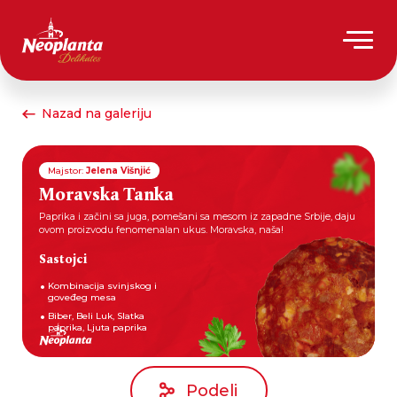
Nazad na galeriju
Majstor:
Jelena Višnjić
Moravska Tanka
Paprika i začini sa juga, pomešani sa mesom iz zapadne Srbije, daju
ovom proizvodu fenomenalan ukus. Moravska, naša!
Sastojci
Kombinacija svinjskog i
goveđeg mesa
Biber, Beli Luk, Slatka
paprika, Ljuta paprika
Podeli