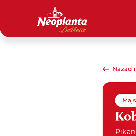
Nazad n
Majs
Kob
Pikant