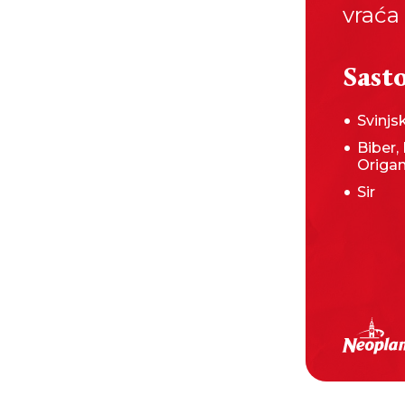
vraća 
Sasto
Svinj
Biber,
Origa
Sir