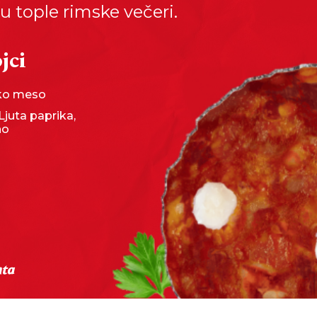
u tople rimske večeri.
jci
sko meso
 Ljuta paprika,
no