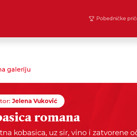
Pobedničke prič
a galeriju
tor:
Jelena Vuković
asica romana
na kobasica, uz sir, vino i zatvorene oč