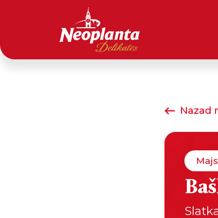
Nazad n
Majs
Baš
Slatk