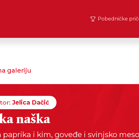
Pobedničke prič
a galeriju
tor:
Jelica Dačić
ka naška
a paprika i kim, goveđe i svinjsko meso