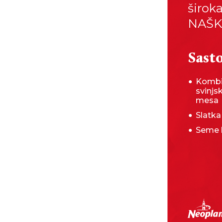
širok
NAŠK
Sasto
Kombi
svinjs
mesa
Slatka
Seme 