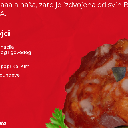
aaaa a naša, zato je izdvojena od svih
A.
jci
nacija
kog i goveđeg
 paprika, Kim
bundeve