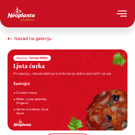
Nazad na galeriju
Majstor:
Jovan Mitić
Ljuta ćurka
Po osećaju, nesvakidašnja kombinacija dobro poznatih ukusa
Sastojci
Ćureće meso
Biber, Ljuta paprika,
Origano
Seme bundeve, Suve
šljive