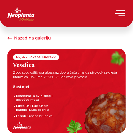
Nazad na galeriju
Majstor:
Jovana Knežević
Veselica
Zbog svog odličnog ukusa,uz dobru čašu vina,uz pivo dok se gleda
utakmica. Dok ima VESELICE i društvo je veselo.
Sastojci
Kombinacija svinjskog i
goveđeg mesa
Biber, Beli Luk, Slatka
paprika, Ljuta paprika
Lešnik, Sušena brusnica