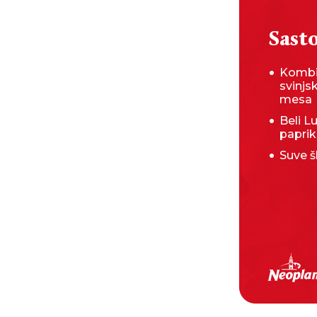
Sasto
Kombi
svinjs
mesa
Beli Lu
paprik
Suve šl