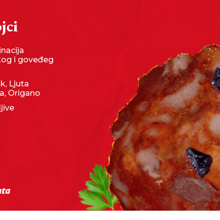
jci
nacija
kog i goveđeg
k, Ljuta
a, Origano
jive