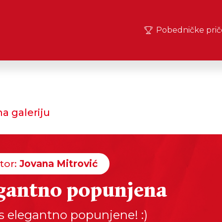
Pobedničke prič
a galeriju
tor:
Jovana Mitrović
gantno popunjena
s elegantno popunjene! :)