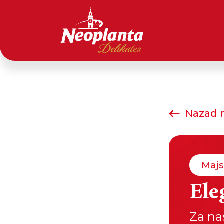
Nazad n
Majs
Ele
Za na