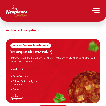
Nazad na galeriju
Majstor:
Jovana Mladenović
Vranjanski merak :)
Zdravo . Ovaj naziv dajem jer u Vranje su svi meraklije za hranu pa i
za same kobasice…
Sastojci
Goveđe meso
Biber, Beli Luk, Ljuta
paprika
Badem