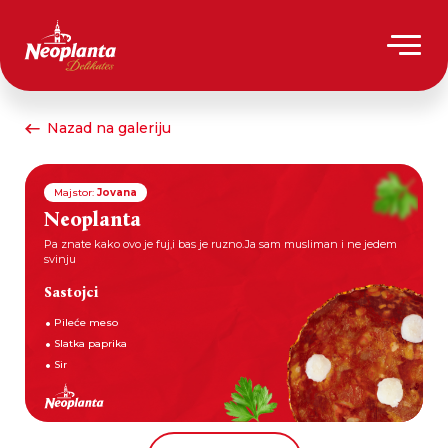
Nazad na galeriju
Majstor:
Jovana
Neoplanta
Pa znate kako ovo je fuj,i bas je ruzno.Ja sam musliman i ne jedem
svinju
Sastojci
Pileće meso
Slatka paprika
Sir