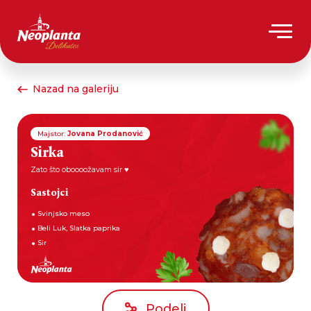
Nazad na galeriju
Majstor:
Jovana Prodanović
Sirka
Zato što oboooožavam sir ♥️
Sastojci
Svinjsko meso
Beli Luk, Slatka paprika
Sir
Podeli