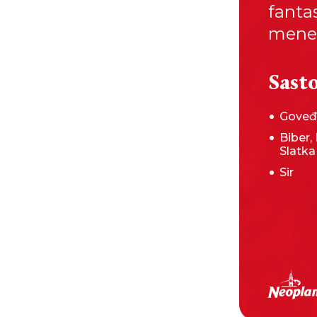
fanta
mene n
Sasto
Goveđ
Biber, 
Slatka
Sir