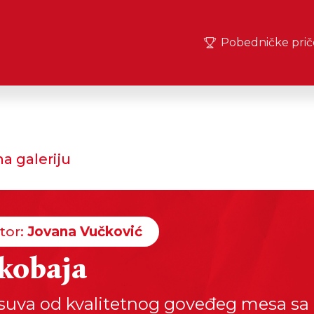
Pobedničke prič
a galeriju
tor:
Jovana Vučković
 kobaja
suva od kvalitetnog goveđeg mesa sa