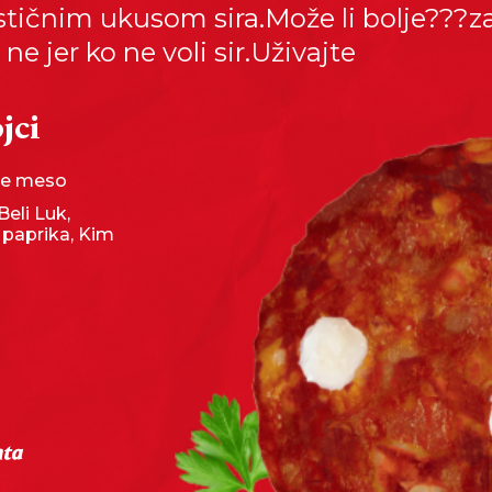
stičnim ukusom sira.Može li bolje???z
e jer ko ne voli sir.Uživajte
jci
e meso
Beli Luk,
 paprika, Kim