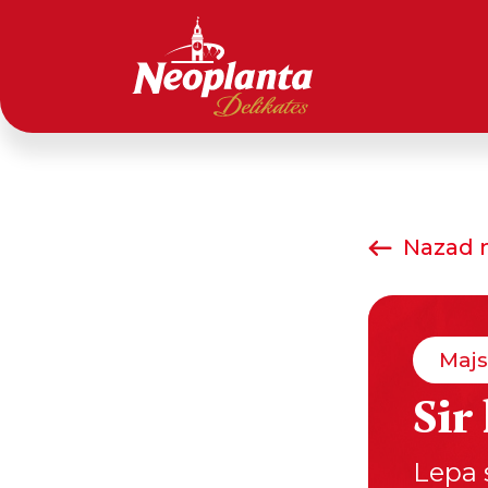
Nazad n
Majs
Sir
Lepa 