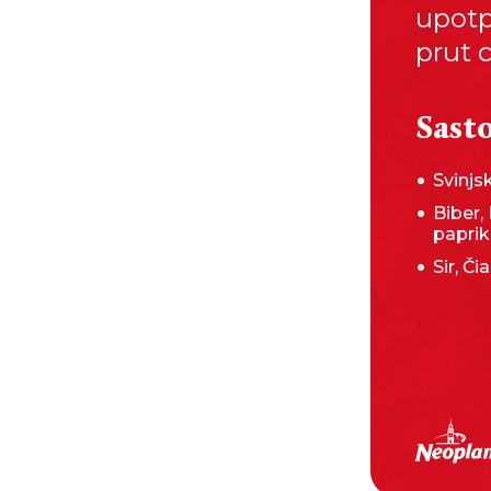
upotpu
prut c
Sasto
Svinj
Biber, 
papri
Sir, Č