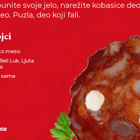
nite svoje jelo, narežite kobasice deo 
eo. Puzla, deo koji fali.
jci
sko meso
Beli Luk, Ljuta
ka
ia seme