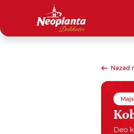
Nazad n
Majs
Kob
Deo k