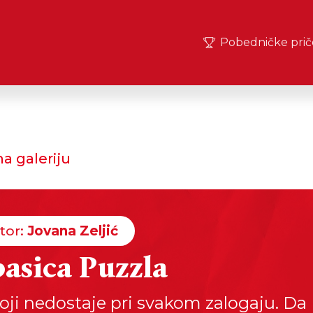
Pobedničke prič
a galeriju
tor:
Jovana Zeljić
asica Puzzla
oji nedostaje pri svakom zalogaju. Da