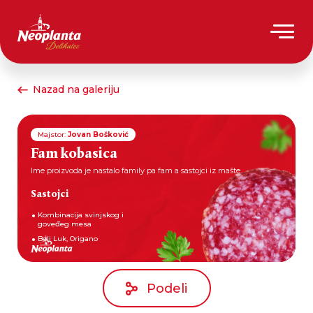
Nazad na galeriju
Majstor:
Jovan Bošković
Fam kobasica
Ime proizvoda je nastalo family pa fam a sastojci iz mašte.
Sastojci
Kombinacija svinjskog i
goveđeg mesa
Beli Luk, Origano
Podeli