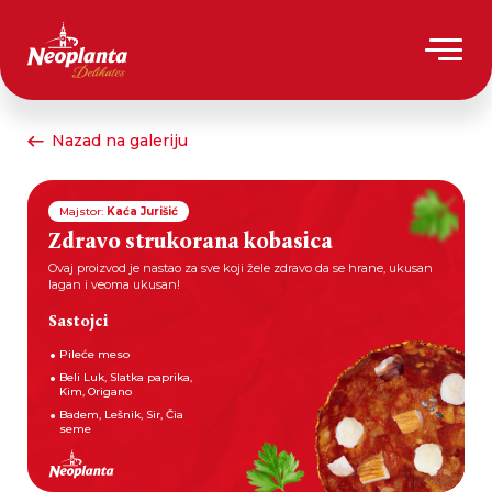
Nazad na galeriju
Majstor:
Kaća Jurišić
Zdravo strukorana kobasica
Ovaj proizvod je nastao za sve koji žele zdravo da se hrane, ukusan
lagan i veoma ukusan!
Sastojci
Pileće meso
Beli Luk, Slatka paprika,
Kim, Origano
Badem, Lešnik, Sir, Čia
seme