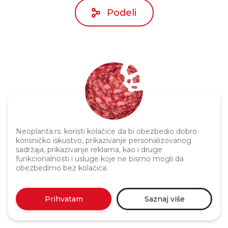
Podeli
Neoplanta.rs. koristi kolačiće da bi obezbedio dobro
Politika privatnosti
korisničko iskustvo, prikazivanje personalizovanog
sadržaja, prikazivanje reklama, kao i druge
funkcionalnosti i usluge koje ne bismo mogli da
obezbedimo bez kolačića.
Prihvatam
Saznaj više