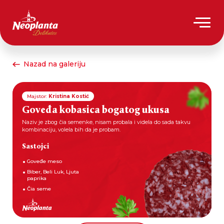
Nazad na galeriju
Majstor:
Kristina Kostić
Goveđa kobasica bogatog ukusa
Naziv je zbog čia semenke, nisam probala i videla do sada takvu
kombinaciju, volela bih da je probam.
Sastojci
Goveđe meso
Biber, Beli Luk, Ljuta
paprika
Čia seme