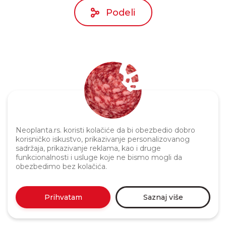
Podeli
Neoplanta.rs. koristi kolačiće da bi obezbedio dobro
Politika privatnosti
korisničko iskustvo, prikazivanje personalizovanog
sadržaja, prikazivanje reklama, kao i druge
funkcionalnosti i usluge koje ne bismo mogli da
obezbedimo bez kolačića.
Prihvatam
Saznaj više