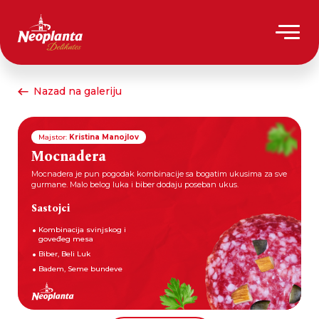
Nazad na galeriju
Majstor:
Kristina Manojlov
Mocnadera
Mocnadera je pun pogodak kombinacije sa bogatim ukusima za sve
gurmane. Malo belog luka i biber dodaju poseban ukus.
Sastojci
Kombinacija svinjskog i
goveđeg mesa
Biber, Beli Luk
Badem, Seme bundeve