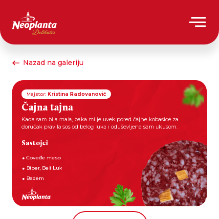
Nazad na galeriju
Majstor:
Kristina Radovanović
Čajna tajna
Kada sam bila mala, baka mi je uvek pored čajne kobasice za
doručak pravila sos od belog luka i oduševljena sam ukusom.
Sastojci
Goveđe meso
Biber, Beli Luk
Badem