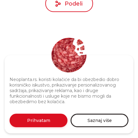
Podeli
Politika privatnosti
Neoplanta.rs. koristi kolačiće da bi obezbedio dobro
korisničko iskustvo, prikazivanje personalizovanog
sadržaja, prikazivanje reklama, kao i druge
funkcionalnosti i usluge koje ne bismo mogli da
obezbedimo bez kolačića.
Prihvatam
Saznaj više