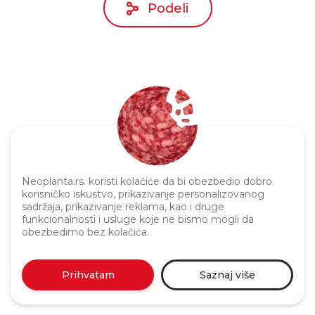
Podeli
Politika privatnosti
Neoplanta.rs. koristi kolačiće da bi obezbedio dobro
korisničko iskustvo, prikazivanje personalizovanog
sadržaja, prikazivanje reklama, kao i druge
funkcionalnosti i usluge koje ne bismo mogli da
obezbedimo bez kolačića.
Prihvatam
Saznaj više