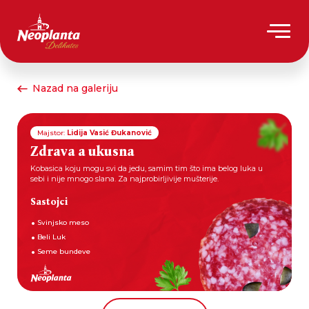
Nazad na galeriju
Majstor:
Lidija Vasić Đukanović
Zdrava a ukusna
Kobasica koju mogu svi da jedu, samim tim što ima belog luka u
sebi i nije mnogo slana. Za najprobirljivije mušterije.
Sastojci
Svinjsko meso
Beli Luk
Seme bundeve